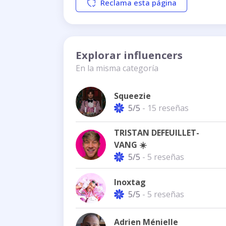
Reclama esta página
Explorar influencers
En la misma categoría
Squeezie
5/5
- 15 reseñas
TRISTAN DEFEUILLET-
VANG ☀️
5/5
- 5 reseñas
Inoxtag
5/5
- 5 reseñas
Adrien Ménielle