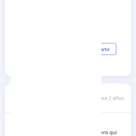
5 estrellas
Gracioso
Responder
Compartir
Eloïse G
EG
hace 2 años
4 reseñas
Un brin de génie
Je l'ai découvert dans un épisode des Gens qui