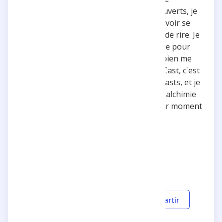
quelqu'un qui ne les a pas encore découverts, je
suis tellement jaloux, parce qu'il va pouvoir se
taper des dizaines d'épisodes à mourir de rire. Je
suis dégoûté de ne pas avoir eu de place pour
leur dernière tournée, mais je compte bien me
rattraper si un jour ils en refont. FloodCast, c'est
vraiment la crème de la crème des podcasts, et je
ne me lasse jamais de les écouter. Leur alchimie
est unique et chaque épisode est un pur moment
de bonheur.
5 estrellas
Gracioso
Responder
Compartir