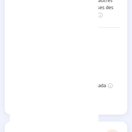
découvrir des collaborations avec d'autres
célébrités et des moments en coulisses des
projets sur lesquels il travaille.
Redes:
adrienmenielle
Categorías:
Entretenimiento
Ubicación:
France
Estado:
Esta página no está verificada
Reclama esta página