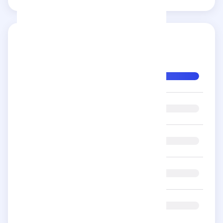
Reseñas
5
estrellas
4
estrellas
3
estrellas
2
estrellas
1
estrella