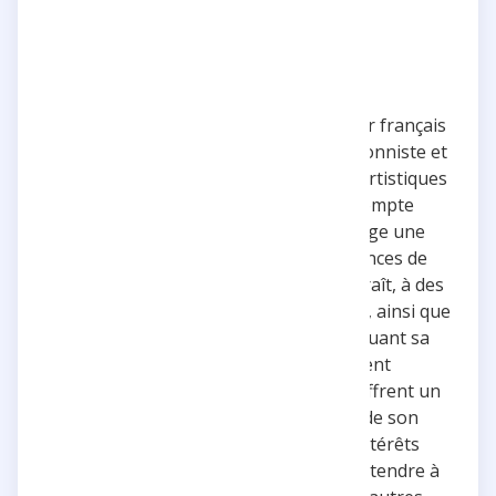
Adrien Ménielle
Adrien Ménielle est un auteur et acteur français
vérifié, connu pour son esprit perfectionniste et
son engagement dans divers projets artistiques
et cinématographiques. Sur son compte
Instagram @adrienmenielle, il partage une
variété de contenus allant des annonces de
sorties de films et de séries où il apparaît, à des
récapitulatifs personnels et artistiques, ainsi que
des moments de vie personnelle incluant sa
chienne. Ses publications, souvent
accompagnées de photos et vidéos, offrent un
aperçu engageant et authentique de son
parcours professionnel et de ses intérêts
personnels. Les visiteurs peuvent s'attendre à