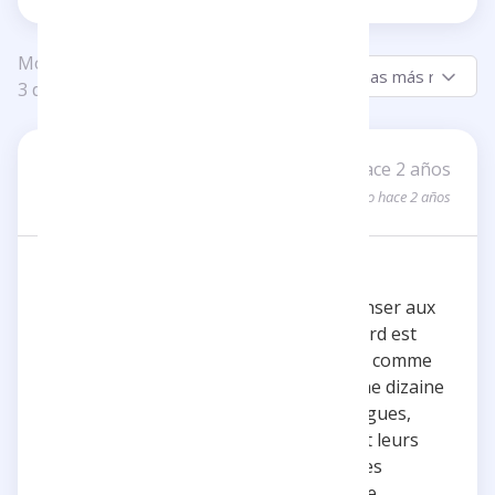
Mostrando de 1 a
Ordenar por:
3 de 3
Gauthier Z
hace 2 años
GZ
Una reseña
Actualizado hace 2 años
La crème de la crème
Impossible de penser à Adrien sans penser aux
FloodCast. Leur duo avec Florent Bernard est
juste magique ! Le "chauve et l'hirsute", comme
on les appelle, nous régalent depuis une dizaine
d'années avec leur complicité, leurs blagues,
leurs bons moments, leurs fous rires et leurs
délires. Je recommande à tous mes potes
d'écouter ça. À chaque fois que je trouve