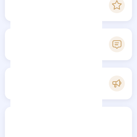
5
Puntaje Checkfluence
3
Reseñas
B
Popularidad
Comparte tu reseña