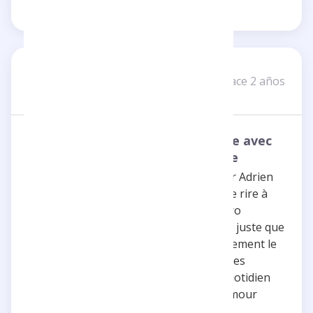
Lenny K
LK
hace 2 años
2 reseñas
Un quotidien tout à fait ordinaire avec
un mec à l'humour extraordinaire
Ma plus grande passion, c'est d'écouter Adrien
Menielle faire le cri du lynx ! Je pleure de rire à
chaque fois. Tous les gens dans le métro
pensent que je suis fou. Mais non, c'est juste que
ce mec est hilarant ! Je recommande vivement le
FloodCast, bien sûr, mais aussi les stories
d'Adrien, qui nous plongent dans un quotidien
tout à fait ordinaire avec un mec à l'humour
extraordinaire.