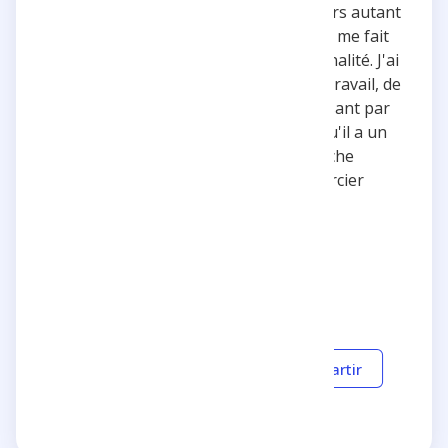
doutent et je le suis depuis avec toujours autant
de plaisir. Son personnage de grognon me fait
rire à chaque fois, et j'adore sa personnalité. J'ai
depuis redécouvert l'ensemble de son travail, de
Golden Moustache à Floodcast, en passant par
les sketchs avec Mister V. Je dois dire qu'il a un
brin de génie chez lui. Tout ce qu'il touche
fonctionne pour moi. Longue vie au sorcier
Adrien !
5 estrellas
Creativo
Gracioso
Responder
Compartir