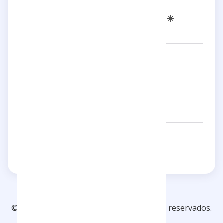
TRISTAN DEFEUILLET-VANG ☀️
5/5
- 5 reseñas
Inoxtag
5/5
- 5 reseñas
Adrien Ménielle
5/5
- 3 reseñas
Emy_ltr
5/5
- 3 reseñas
© 2026 Checkfluence. Todos los derechos reservados.