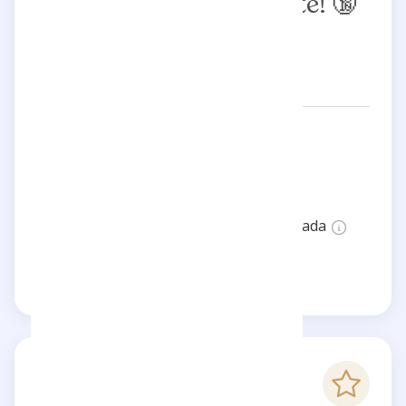
Die mysteriöseste Seite! 🔞
Redes:
sch0ckierendes
Ubicación:
Germany
Estado:
Esta página no está verificada
Reclama esta página
-
Puntaje Checkfluence