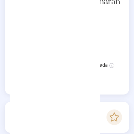
Pradeepan Jeevamanoharan
Redes:
pradeepanjeeva
Estado:
Esta página no está verificada
Reclama esta página
-
Puntaje Checkfluence