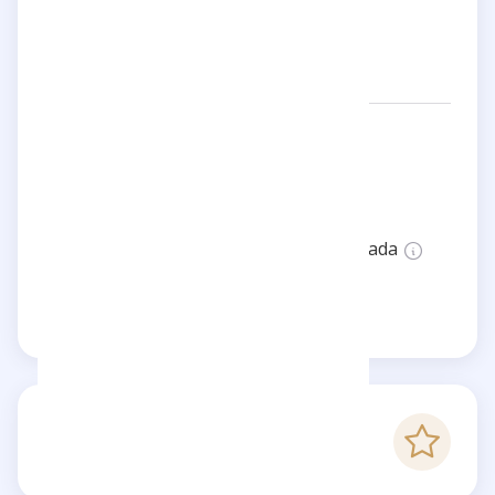
Redes:
pitchula
Ubicación:
United Kingdom
Estado:
Esta página no está verificada
Reclama esta página
-
Puntaje Checkfluence