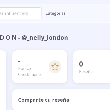
Categorías
 D O N - @_nelly_london
-
0
Puntaje
Reseñas
Checkfluence
Comparte tu reseña