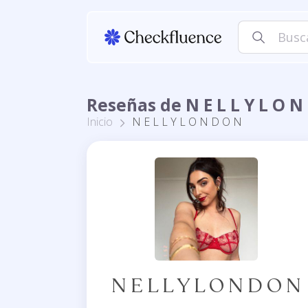
Reseñas de N E L L Y L O N
Inicio
N E L L Y L O N D O N
N E L L Y L O N D O N