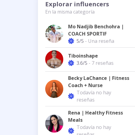
Explorar influencers
En la misma categoría
Mo Nadjib Benchohra |
COACH SPORTIF
5/5
- Una reseña
Tiboinshape
3.6/5
- 7 reseñas
Becky LaChance | Fitness
Coach + Nurse
Todavía no hay
reseñas
Rena | Healthy Fitness
Meals
Todavía no hay
reseñas