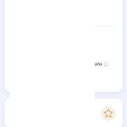
Redes:
marco.lstn
Ubicación:
Germany
Estado:
Esta página no está verificada
Reclama esta página
-
Puntaje Checkfluence