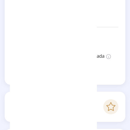
Redes:
heimstone
Estado:
Esta página no está verificada
Reclama esta página
-
Puntaje Checkfluence