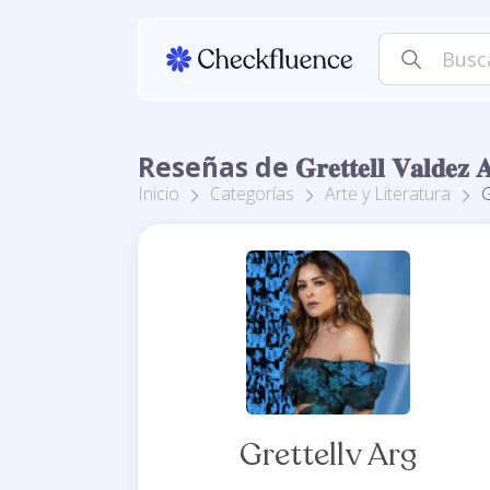
Reseñas de 𝐆𝐫𝐞𝐭𝐭𝐞𝐥𝐥 𝐕𝐚𝐥𝐝
Inicio
Categorías
Arte y Literatura
G
Grettellv Arg