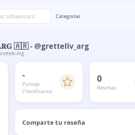
Categorías
𝐞𝐳 𝐀𝐑𝐆 🇦🇷 - @grettellv_arg
rettellv Arg
-
0
Puntaje
Reseñas
Checkfluence
Comparte tu reseña