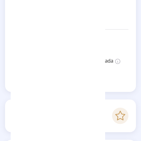
Redes:
avaphillippe
Estado:
Esta página no está verificada
Reclama esta página
-
Puntaje Checkfluence