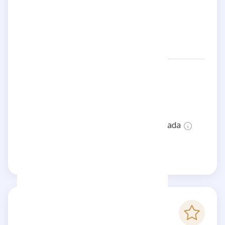
Sarah Leonard
Redes:
atypicalcuriosities
Ubicación:
United Kingdom
Estado:
Esta página no está verificada
Reclama esta página
-
Puntaje Checkfluence