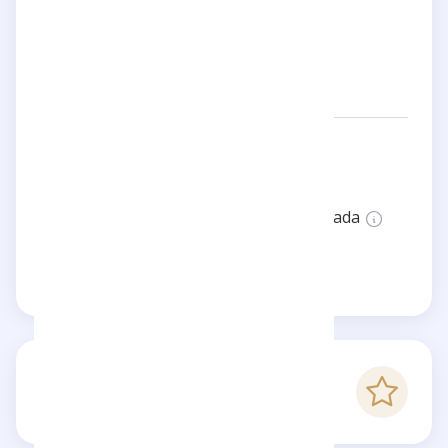
Anne-charlotte
Redes:
annecha1720
Estado:
Esta página no está verificada
Reclama esta página
-
Puntaje Checkfluence